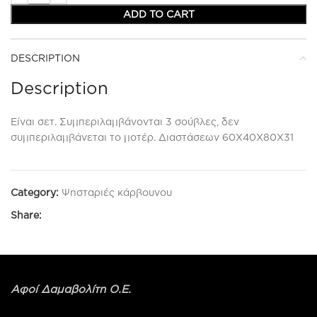
ADD TO CART
DESCRIPTION
Description
Είναι σετ. Συμπεριλαμβάνονται 3 σούβλες, δεν
συμπεριλαμβάνεται το μοτέρ. Διαστάσεων 60Χ40Χ80Χ31
Category:
Ψησταριές κάρβουνου
Share:
Αφοί Δαμαβολίτη Ο.Ε.