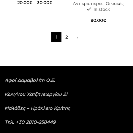
Price
20.00
€
–
30.00
€
Αντικριστιέρες
,
Οικιακές
range:
In stock
20.00€
through
90.00
€
30.00€
1
2
→
Αφοί Δαμαβολίτη Ο.Ε.
Κων/νου Χατζηγεωργίου 21
Μαλάδες – Ηράκλειο Κρήτης
Τηλ. +30 2810-258449