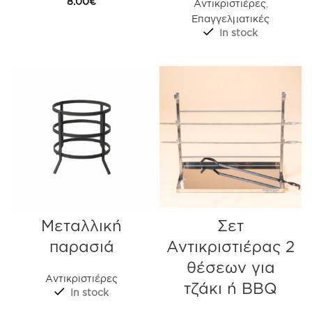
8.00
€
Αντικριστιέρες
,
Επαγγελματικές
In stock
Μεταλλική
Σετ
παρασιά
Αντικριστιέρας 2
θέσεων για
Αντικριστιέρες
τζάκι ή ΒΒQ
In stock